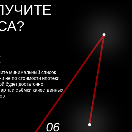
ЛУЧИТЕ
СА?
4
ите минимальный список
ки не по стоимости ипотеки,
ой будет достаточно
тарта и съёмки качественных
ов
06